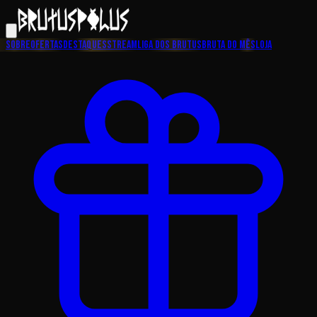
Sobre
Ofertas
Destaques
Stream
Liga dos Brutus
Bruta do Mês
Loja