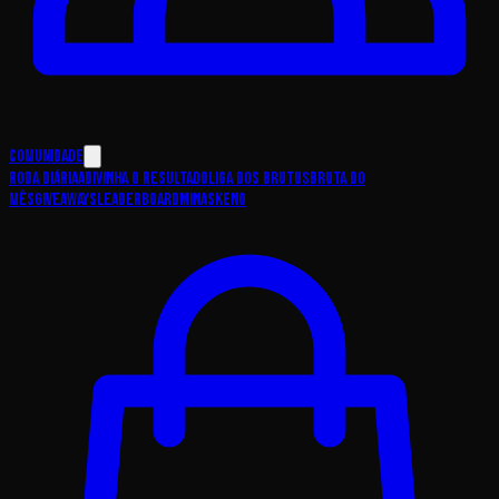
Comunidade
Roda Diária
Adivinha o Resultado
Liga dos Brutus
Bruta do
Mês
Giveaways
Leaderboard
Minas
Keno