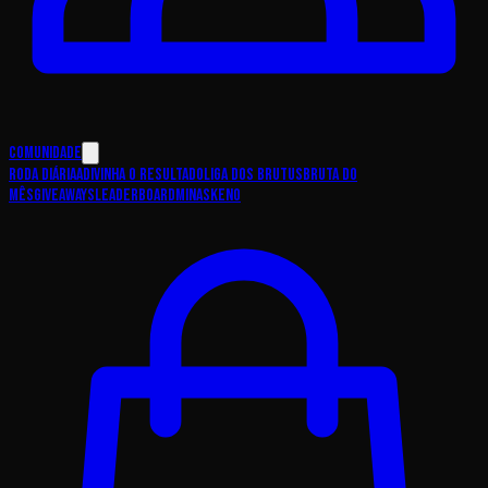
Comunidade
Roda Diária
Adivinha o Resultado
Liga dos Brutus
Bruta do
Mês
Giveaways
Leaderboard
Minas
Keno